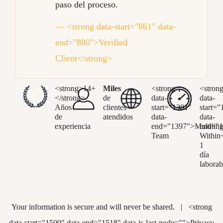
paso del proceso.
— <strong data-start="861" data-
end="880">Verified
Client</strong>
<strong>14+
Miles
<strong
<stron
</strong>
de
data-
data-
Años
clientes
start="1381"
start=
de
atendidos
data-
data-
experiencia
end="1397">Multiling
end="1
Team
Within
1
día
laborab
Your information is secure and will never be shared. | <strong
data-start="1500" data-end="1518" data-is-last-node="">Privacy