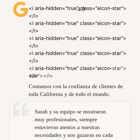
<i aria-hidden="true" class="eicon-star">
<i aria-hidden="true" class="eicon-star">
4.9
</i>
</i>
<i aria-hidden="true" class="eicon-star">
<i aria-hidden="true" class="eicon-star">
</i>
</i>
<i aria-hidden="true" class="eicon-star">
<i aria-hidden="true" class="eicon-star">
</i>
</i>
<i aria-hidden="true" class="eicon-star">
<i aria-hidden="true" class="eicon-star">
</i>
</i>
<i aria-hidden="true" class="eicon-
<i aria-hidden="true" class="eicon-star">
star"></i>
</i>
Contamos con la confianza de clientes de
toda California y de todo el mundo.
Sarah y su equipo se mostraron
muy profesionales, siempre
estuvieron atentos a nuestras
necesidades y nos guiaron en cada