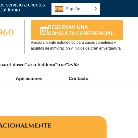
s servicio a clientes
Español
California
RESERVAR UNA
5860
CONSULTA CONFIDENCIAL
Asesoramiento estratégico para casos complejos y
asuntos de inmigración y litigios de gran envergadura
a-caret-down" aria-hidden="true"></i>
Apelaciones
Contacto
nacionalmente