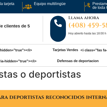
a tarjeta
Equipo multilingüe
Prestamo
de toda 
Llama ahora
(408) 459-
e clientes de 5
Hoy abierto hasta las 18:00 h
Tarjetas Verdes
-hidden="true"></i>
<i class="fas f
Defensas de deportacion
ria-hidden="true"></i>
stas o deportistas
para deportistas reconocidos inter