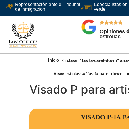
Representación ante el Tribunal
Especialistas en l
de Inmigración
verde
Opiniones d
estrellas
Inicio
<i class="fas fa-caret-down" aria
Visas
<i class="fas fa-caret-down" a
Visado P para arti
Visado P-1A 