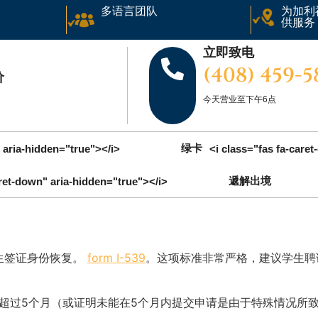
多语言团队
为加利
供服务
立即致电
(408) 459-
价
今天营业至下午6点
绿卡
 aria-hidden="true"></i>
<i class="fas fa-care
遞解出境
aret-down" aria-hidden="true"></i>
生签证身份恢复。
form I-539
。这项标准非常严格，建议学生聘
超过5个月（或证明未能在5个月内提交申请是由于特殊情况所