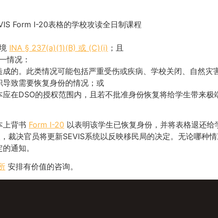
VIS Form I-20表格的学校攻读全日制课程
出境
INA § 237(a)(1)(B) 或 (C)(i)
；且
一情况：
造成的。此类情况可能包括严重受伤或疾病、学校关闭、自然灾害
职导致需要恢复身份的情况；或
本应在DSO的授权范围内，且若不批准身份恢复将给学生带来极
本上背书
Form I-20
以表明该学生已恢复身份，并将表格退还给学生
S学校，裁决官员将更新SEVIS系统以反映移民局的决定。无论哪
定的通知。
所
安排有价值的咨询。